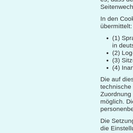
Seitenwechs
In den Coo
übermittelt:
(1) Spr
in deut
(2) Log
(3) Sit
(4) In
Die auf di
technische
Zuordnung 
möglich. D
personenbe
Die Setzung
die Einstel