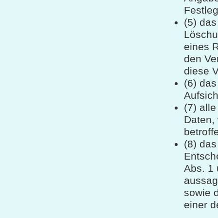
Festle
(5) das
Löschu
eines 
den Ve
diese V
(6) da
Aufsic
(7) all
Daten,
betrof
(8) das
Entsche
Abs. 1
aussage
sowie 
einer d