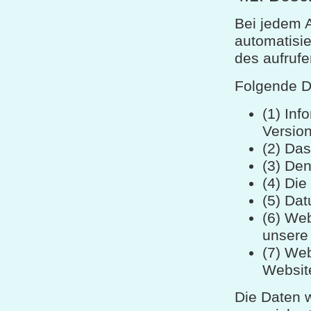
Bei jedem A
automatisi
des aufruf
Folgende D
(1) Inf
Versio
(2) Da
(3) Den
(4) Die
(5) Dat
(6) We
unsere 
(7) We
Websit
Die Daten w