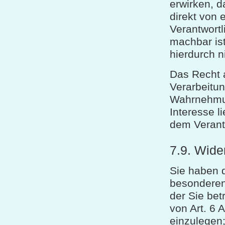
erwirken, 
direkt von
Verantwortl
machbar ist
hierdurch n
Das Recht a
Verarbeitun
Wahrnehmung
Interesse l
dem Verant
7.9. Wide
Sie haben d
besonderen 
der Sie be
von Art. 6 
einzulegen;