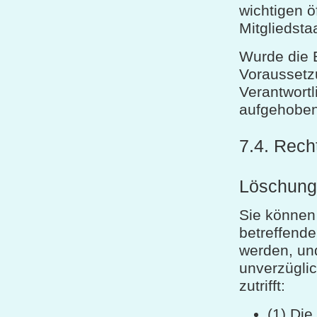
wichtigen ö
Mitgliedsta
Wurde die 
Voraussetz
Verantwortl
aufgehoben
7.4. Rech
Löschungs
Sie können
betreffend
werden, und
unverzüglic
zutrifft:
(1) Die