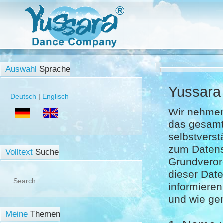
Auswahl
Sprache
Yussara
Deutsch
|
Englisch
Wir nehmen
das gesamt
selbstverst
zum Datens
Volltext
Suche
Grundveror
dieser Dat
informiere
und wie ge
Meine
Themen