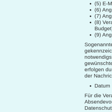
(5) E-M
(6) An
(7) An
(8) Ver
Budget
(9) Ang
Sogenannte
gekennzeich
notwendigs
gewünschte
erfolgen du
der Nachri
Datum 
Für die Ve
Absendevorg
Datenschut