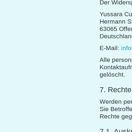
Der Widersp
Yussara C
Hermann St
63065 Offe
Deutschlan
E-Mail:
inf
Alle perso
Kontaktauf
gelöscht.
7. Rechte
Werden per
Sie Betroff
Rechte geg
7.1. Ausk