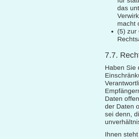
für sta
das unt
Verwirk
macht o
(5) zu
Rechts
7.7. Rech
Haben Sie 
Einschränk
Verantwortl
Empfängern
Daten offe
der Daten o
sei denn, d
unverhältn
Ihnen steh