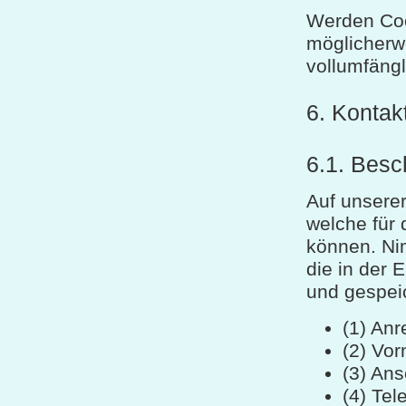
Werden Coo
möglicherwe
vollumfängl
6. Kontak
6.1. Besc
Auf unserer
welche für
können. Ni
die in der
und gespeic
(1) Anr
(2) Vo
(3) Ans
(4) Te