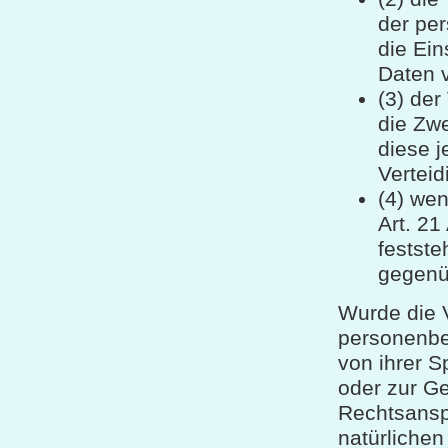
der pe
die Ei
Daten 
(3) der
die Zwe
diese 
Vertei
(4) we
Art. 2
festste
gegenü
Wurde die V
personenbe
von ihrer S
oder zur G
Rechtsansp
natürlichen