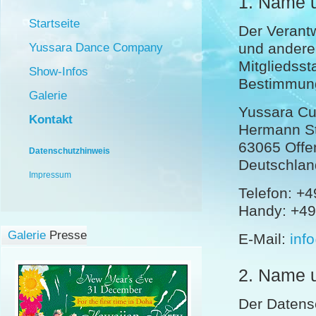
1. Name u
Startseite
Der Verant
und andere
Yussara Dance Company
Mitgliedsst
Show-Infos
Bestimmung
Galerie
Yussara C
Kontakt
Hermann St
63065 Offe
Datenschutzhinweis
Deutschlan
Impressum
Telefon: +4
Handy: +49 
Galerie
Presse
E-Mail:
inf
2. Name u
Der Datens