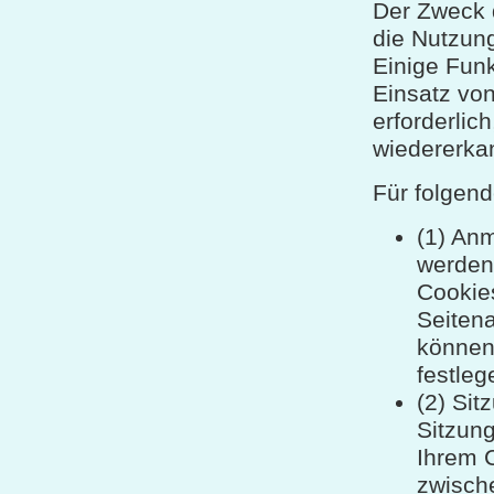
Der Zweck 
die Nutzung
Einige Funk
Einsatz von
erforderli
wiedererkan
Für folgen
(1) Anm
werden 
Cookie
Seitena
können 
festleg
(2) Sit
Sitzung
Ihrem 
zwisch