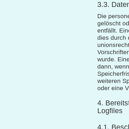
3.3. Date
Die person
gelöscht od
entfällt. E
dies durch
unionsrech
Vorschrifte
wurde. Ein
dann, wenn
Speicherfris
weiteren Sp
oder eine V
4. Bereit
Logfiles
4.1. Besc