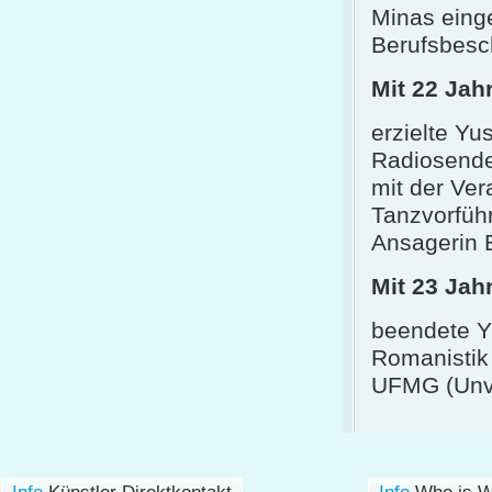
Minas einge
Berufsbesch
Mit 22 Jah
erzielte Yu
Radiosende
mit der Ve
Tanzvorfüh
Ansagerin E
Mit 23 Jah
beendete Yu
Romanistik 
UFMG (Unve