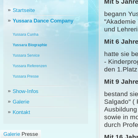
Mit 5 Jahr
Startseite
begann Yuss
"Akademie T
Yussara Dance Company
und Lehreri
Yussara Cunha
Mit 6 Jahr
Yussara Biographie
hatte sie be
Yussara Service
- Kinderpro
Yussara Referenzen
den 1.Platz
Yussara Presse
Mit 9 Jahr
Show-Infos
bestand si
Salgado" ( 
Galerie
Ausbildung 
Kontakt
sowie in mo
durch Profe
Galerie
Presse
Mit 16 Jah