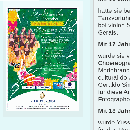
hatte sie b
Tanzvorfüh
bei vielen 
Gerais.
Mit 17 Jah
wurde sie 
Choereograp
Modebranche
cultural do
Geraldo Sim
für diese A
Fotograph
Mit 18 Jah
wurde Yuss
für das Pro